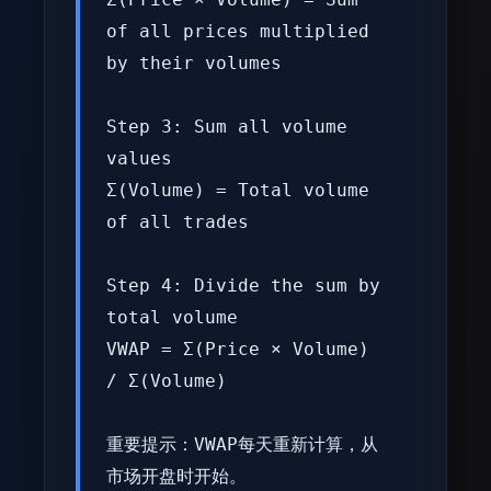
of all prices multiplied
by their volumes
Step 3: Sum all volume
values
Σ(Volume) = Total volume
of all trades
Step 4: Divide the sum by
total volume
VWAP = Σ(Price × Volume)
/ Σ(Volume)
重要提示：VWAP每天重新计算，从
市场开盘时开始。