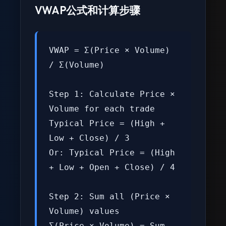
VWAP公式和计算步骤
VWAP = Σ(Price × Volume)
/ Σ(Volume)
Step 1: Calculate Price ×
Volume for each trade
Typical Price = (High +
Low + Close) / 3
Or: Typical Price = (High
+ Low + Open + Close) / 4
Step 2: Sum all (Price ×
Volume) values
Σ(Price × Volume) = Sum