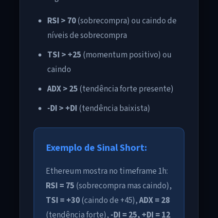
RSI > 70
(sobrecompra) ou caindo de
níveis de sobrecompra
TSI > +25
(momentum positivo) ou
caindo
ADX > 25
(tendência forte presente)
-DI > +DI
(tendência baixista)
Exemplo de Sinal Short:
Ethereum mostra no timeframe 1h:
RSI = 75
(sobrecompra mas caindo),
TSI = +30
(caindo de +45),
ADX = 28
(tendência forte),
-DI = 25, +DI = 12