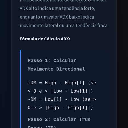
independentemente da direção. Um valor
ADX alto indica uma tendência forte,
enquanto um valor ADX baixo indica
movimento lateral ou uma tendência fraca.
Fórmula de Cálculo ADX:
Passo 1: Calcular
Movimento Direcional
+DM = High - High[1] (se
> 0 e > |Low - Low[1]|)
-DM = Low[1] - Low (se >
0 e > |High - High[1]|)
Passo 2: Calcular True