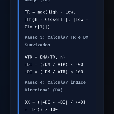
Range (TR)
TR = max(High - Low,
|High - Close[1]|, |Low -
Close[1]|)
Passo 3: Calcular TR e DM
Suavizados
ATR = EMA(TR, n)
+DI = (+DM / ATR) × 100
-DI = (-DM / ATR) × 100
Passo 4: Calcular Índice
Direcional (DX)
DX = (|+DI - -DI| / (+DI
+ -DI)) × 100