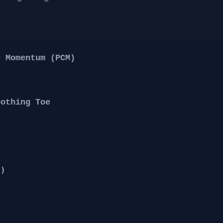
e Momentum (PCM)
oothing Toe
s)