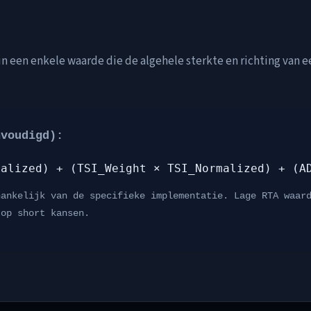
n een enkele waarde die de algehele sterkte en richting van e
nvoudigd):
malized) + (TSI_Weight × TSI_Normalized) + (A
hankelijk van de specifieke implementatie. Lage RTA waar
 op short kansen.