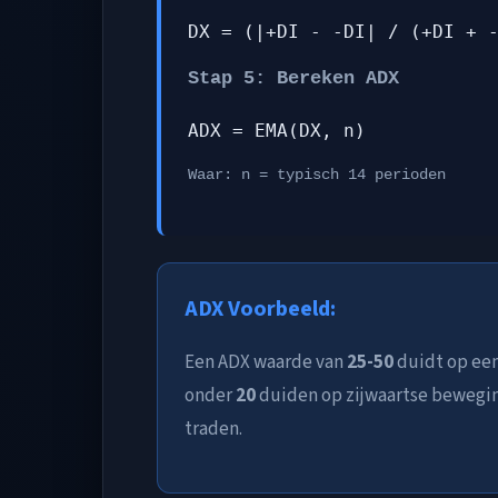
DX = (|+DI - -DI| / (+DI + 
Stap 5: Bereken ADX
ADX = EMA(DX, n)
Waar: n = typisch 14 perioden
ADX Voorbeeld:
Een ADX waarde van
25-50
duidt op een
onder
20
duiden op zijwaartse beweging
traden.