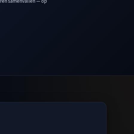
oren samenvallen — op