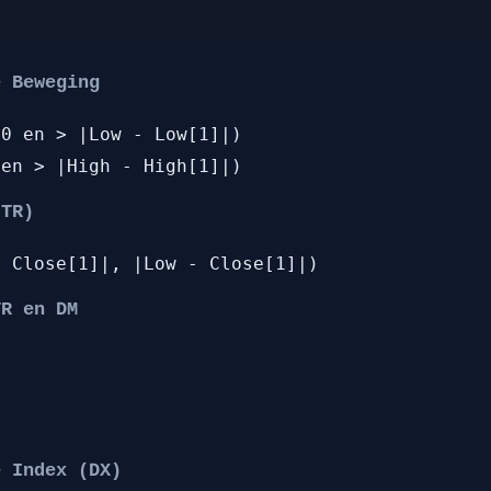
e Beweging
 0 en > |Low - Low[1]|)
 en > |High - High[1]|)
(TR)
- Close[1]|, |Low - Close[1]|)
TR en DM
e Index (DX)