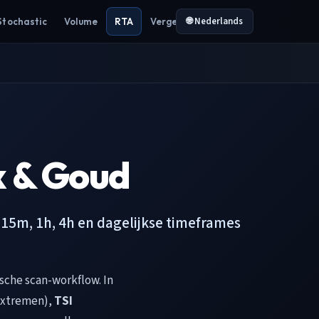
🌐 Nederlands
Stochastic
Volume
RTA
Vergelijken
x & Goud
r 15m, 1h, 4h en dagelijkse timeframes
sche scan-workflow. In
xtremen),
TSI