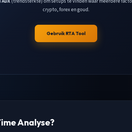
n
ADX
(trendsterkte) om setups te vinden waar meerdere fact
crypto, forex en goud.
Gebruik RTA Tool
Time Analyse?