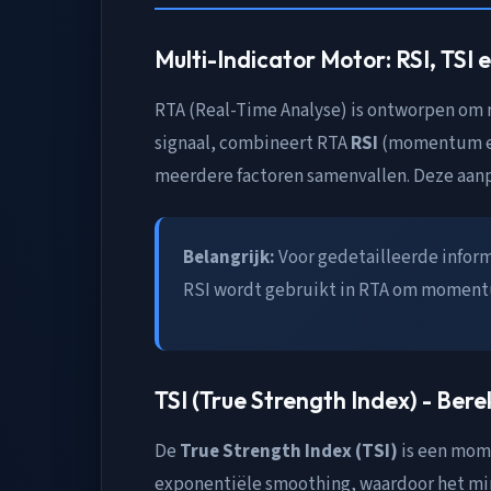
Multi-Indicator Motor: RSI, TSI
RTA (Real-Time Analyse) is ontworpen om r
signaal, combineert RTA
RSI
(momentum e
meerdere factoren samenvallen. Deze aanpa
Belangrijk:
Voor gedetailleerde inform
RSI wordt gebruikt in RTA om momentu
TSI (True Strength Index) - Ber
De
True Strength Index (TSI)
is een mome
exponentiële smoothing, waardoor het mind